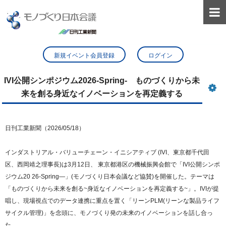

新規イベント会員登録
ログイン
IVI公開シンポジウム2026-Spring- ものづくりから未
来を創る身近なイノベーションを再定義する
日刊工業新聞（2026/05/18）
インダストリアル・バリューチェーン・イニシアティブ (IVI、東京都千代田
区、西岡靖之理事長)は3月12日、 東京都港区の機械振興会館で「IVI公開シンポ
ジウム20 26-Spring―」(モノづくり日本会議など協賛)を開催した。テーマは
「ものづくりから未来を創る~身近なイノベーションを再定義する~」。IVIが提
唱し、現場視点でのデータ連携に重点を置く「リーンPLM(リーンな製品ライフ
サイクル管理)」を念頭に、モノづくり発の未来のイノベーションを話し合っ
た。