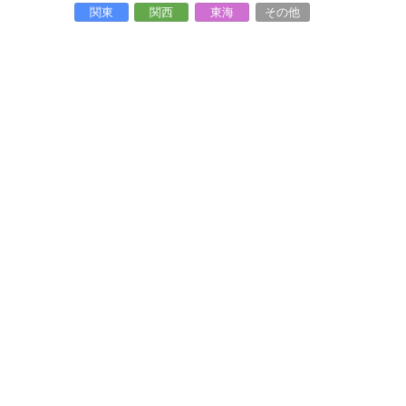
関東
関西
東海
その他