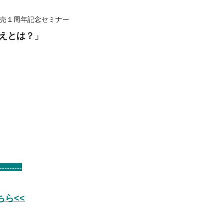
売１周年記念セミナー
えとは？」
---------
ら<<