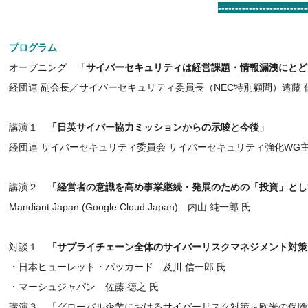
--------------------------
プログラム
オープニング
「サイバーセキュリティは経営課題・情報漏洩にと
経団連 副会長／サイバーセキュリティ委員長（NEC特別顧問）遠藤 
講演１
「日英サイバー協力ミッションからの示唆と今後」
経団連 サイバーセキュリティ委員会 サイバーセキュリティ強化WG主
講演２
「経営者の意識を高め事業継続・発展のための「投資」とし
Mandiant Japan (Google Cloud Japan) 内山 純一郎 氏
対談１
「サプライチェーン全体のサイバーリスクマネジメント対策
・日本ヒューレット・パッカード 及川 信一郎 氏
・マーシュジャパン 佐藤 徳之 氏
講演３ 「グローバル企業におけるサイバーリスク対策～欧米の保険