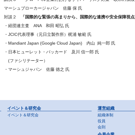
マーシュブローカージャパン 佐藤 保 氏
対談２
「国際的な緊張の高まりから、国際的な連携や安全保障視点
・経団連主査 ANA 和田 昭弘 氏
・JCIC代表理事（元日立製作所）梶浦 敏範 氏
・Mandiant Japan (Google Cloud Japan) 内山 純一郎 氏
・日本ヒューレット・パッカード 及川 信一郎 氏
(ファシリテーター）
・マーシュジャパン 佐藤 徳之 氏
イベント＆研究会
運営組織
イベント＆研究会
組織体制
役員
会則
会員企業