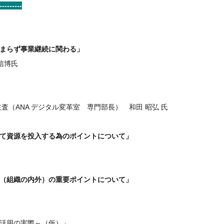
---------
どまらず事業継続に関わる」
信博氏
査（ANA デジタル変革室 専門部長） 和田 昭弘 氏
て資源を投入する為のポイントについて」
（組織の内外）の重要ポイントについて」
活用の実際～（仮）」