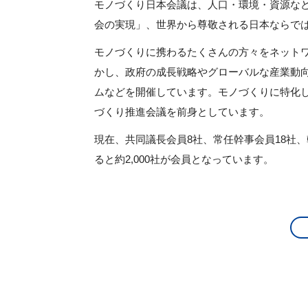
モノづくり日本会議は、人口・環境・資源な
2025.10.01
JX金属株式会社にご入会いただきました
会の実現」、世界から尊敬される日本ならで
2025.10.01
名南M&A株式会社にご入会いただきま
モノづくりに携わるたくさんの方々をネット
2025.10.01
アズビル株式会社にご入会いただきまし
かし、政府の成長戦略やグローバルな産業動
2025.09.29
「掲載記事」を更新しました。（モノづく
ムなどを開催しています。モノづくりに特化し
2025.09.25
「掲載記事」を更新しました。（モノづ
づくり推進会議を前身としています。
2025.09.18
「掲載記事」を更新しました。（長寿企
2025.09.10
「掲載記事」を更新しました。（第57回
現在、共同議長会員8社、常任幹事会員18社、
2025.09.01
株式会社吉野機械製作所にご入会いただ
ると約2,000社が会員となっています。
2025.08.26
「掲載記事」を更新しました。（モノづ
2025.08.14
「掲載記事」を更新しました。（防災イ
2025.08.13
「掲載記事」を更新しました。（第56回
2025.08.12
ストックマーク株式会社にご入会いただ
2025.07.30
「掲載記事」を更新しました。（モノづ
2025.07.22
「掲載記事」を更新しました。（特別シン
阪」 ）