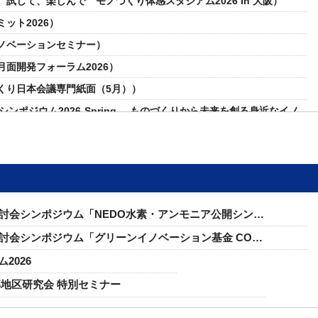
して、楽しんで モノづくり体感スタジアム2026 in 大阪）
ット2026）
ノベーションセミナー）
面開発フォーラム2026）
くり日本会議専門紙面（5月））
ンポジウム2026-Spring- ものづくりから未来を創る身近なイノ
」
回新産業技術促進検討会シンポジウム）
全保障・サイバー攻撃対策セミナー）
くり日本会議専門紙面（3月））
検討会シンポジウム「NEDO水素・アンモニア公開シン…
00年企業顕彰 経産大臣賞にマルト長谷川・ユアサ商事 ）
検討会シンポジウム「グリーンイノベーション基金 CO…
ット in 大阪）
2026
した。
部地区研究会 特別セミナー
くり日本会議専門紙面（2月））