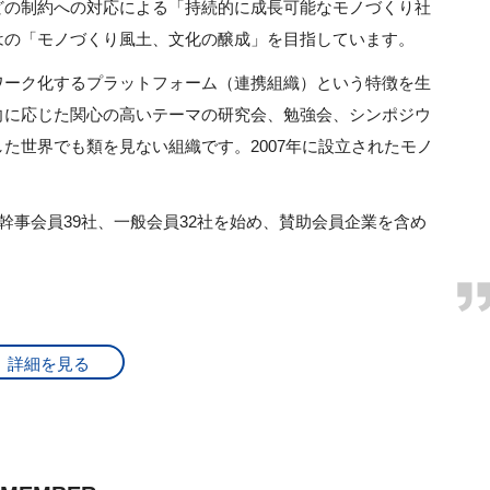
どの制約への対応による「持続的に成長可能なモノづくり社
。
はの「モノづくり風土、文化の醸成」を目指しています。
した。
ワーク化するプラットフォーム（連携組織）という特徴を生
た。
向に応じた関心の高いテーマの研究会、勉強会、シンポジウ
り体感スタジアム2025）
た世界でも類を見ない組織です。2007年に設立されたモノ
くり日本会議専門紙面（9月））
業イノベーション勉強会）
新産業技術促進検討会シンポジウム ）
幹事会員39社、一般会員32社を始め、賛助会員企業を含め
きました。
くり日本会議専門紙面（8月））
ノベーションセミナー）
新産業技術促進検討会シンポジウム ）
詳細を見る
きました。
くり日本会議専門紙面（7月））
ポジウム「長寿企業に学ぶ『持続可能な経営モデルとは』 in 大