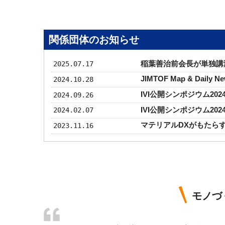
2026.02.12
「掲載記事」を更新しました。（工場長
2026.01.29
「掲載記事」を更新しました。（モノづ
2026.01.22
「掲載記事」を更新しました。（モノづ
関係団体のお知らせ
2025.12.25
「掲載記事」を更新しました。（第22回
稲葉善治前会長が単独講演
2025.07.17
2025.12.16
2025年“超”モノづくり部品大賞を受賞し
スジー）の紹介動画を公開しました。
JIMTOF Map & Dai
2024.10.28
2025.12.01
株式会社東京鋲兼にご入会いただきまし
IVI公開シンポジウム2024
2024.09.26
2025.11.25
「掲載記事」を更新しました。（モノづ
IVI公開シンポジウム2024
2024.02.07
2025.11.18
「掲載記事」を更新しました。（第59回
マテリアルDXがもたら
2023.11.16
2025.11.01
株式会社松本機械製作所にご入会いただ
2025.11.04
「掲載記事」を更新しました。（第58回
2025.10.31
第22回／2025年“超”モノづくり部品
2025.10.29
「掲載記事」を更新しました。（モノづ
モノづ
2025.10.24
「掲載記事」を更新しました。（中部地
2025.10.01
株式会社ミツトヨにご入会いただきまし