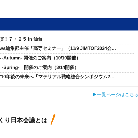
サミットin国際ロボット展）
くり日本会議専門紙面（1月））
くり日本会議 通常総会ほか）
／2025年超モノづくり部品大賞 大賞にOSG）
！７・２５ in 仙台
た「高性能・低炭素型転造タップ GREEN TAP『GRT』」（オーエ
ly News編集部主催「高専セミナー」（11/9 JIMTOF2024会…
た。
 -Autumn- 開催のご案内（10/10開催）
くり日本会議専門紙面（11月））
 -Spring- 開催のご案内（3/14開催）
新産業技術促進検討会シンポジウム ）
す10年後の未来へ「マテリアル戦略総合シンポジウム2…
きました。
▶一覧ページはこち
新産業技術促進検討会シンポジウム ）
大賞の受賞部品が決定しました。
くり日本会議専門紙面（10月））
くり日本会議とは
区研究会 特別セミナー）
た。