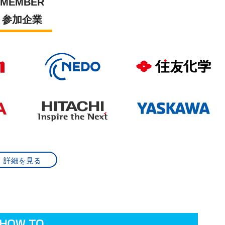
MEMBER
トin Aichi 進化する「AM」技術）
参加企業
面開発フォーラム2025）
取引制度セミナー）
ミット In ハノーバーメッセリポート）
けるドイツビジネス2025）
回新産業技術促進検討会シンポジウム）
回新産業技術促進検討会シンポジウム）
くり日本会議専門紙面（4月））
回新産業技術促進検討会シンポジウム）
詳細を見る
した。
した。
。
た。