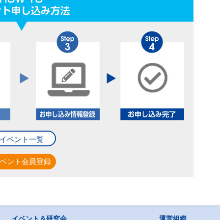
た。
だきました。
くり日本会議専門紙面（3月））
。
ました。
ンポジウム2024 Autumn）
カンファレンス「工場長サミット2024」）
ご入会いただきました。
フォーラム2024）
イベント一覧
インバブル産業」オンラインセミナー）
 2024"超"モノづくり部品大賞 大賞に出光興産）
ベント会員登録
クトロヒートシンポジウム」ほか）
会フォーラム2024大阪）
ンポジウム(長寿企業イノベーション勉強会)「長寿企業に学ぶ『持続
イベント＆研究会
運営組織