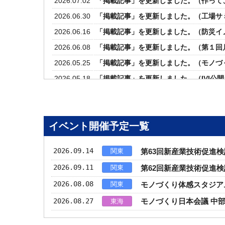
2026.07.02
「掲載記事」を更新しました。（作って、試
2026.06.30
「掲載記事」を更新しました。（工場サミ
2026.06.16
「掲載記事」を更新しました。（防災イ
2026.06.08
「掲載記事」を更新しました。（第１回月
2026.05.25
「掲載記事」を更新しました。（モノづ
2026.05.18
「掲載記事」を更新しました。（IVI公開シ
ベーションを再定義する）
2026.04.24
関連記事「モノづくりのDNAを次の第へ
2026.04.23
「掲載記事」を更新しました。（第60
イベント開催予定一覧
2026.04.16
「掲載記事」を更新しました。（経済安
2026.09.14
関東
2026.03.27
「掲載記事」を更新しました。（モノづ
第63回新産業技術促進
2026.03.23
「掲載記事」を更新しました。（第7回1
2026.09.11
関東
第62回新産業技術促進
2026.03.04
「掲載記事」を更新しました。（工場長サミ
2026.08.08
関東
モノづくり体感スタジアム
2026.03.01
トピー工業株式会社にご入会いただきま
2026.08.27
東海
モノづくり日本会議 中
2026.02.26
「掲載記事」を更新しました。（モノづ