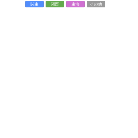
関東
関西
東海
その他