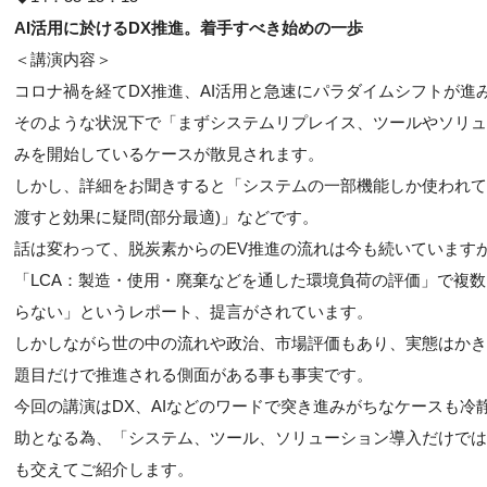
AI活用に於けるDX推進。着手すべき始めの一歩
＜講演内容＞
コロナ禍を経てDX推進、AI活用と急速にパラダイムシフトが進
そのような状況下で「まずシステムリプレイス、ツールやソリュ
みを開始しているケースが散見されます。
しかし、詳細をお聞きすると「システムの一部機能しか使われて
渡すと効果に疑問(部分最適)」などです。
話は変わって、脱炭素からのEV推進の流れは今も続いています
「LCA：製造・使用・廃棄などを通した環境負荷の評価」で複
らない」というレポート、提言がされています。
しかしながら世の中の流れや政治、市場評価もあり、実態はかき
題目だけで推進される側面がある事も事実です。
今回の講演はDX、AIなどのワードで突き進みがちなケースも
助となる為、「システム、ツール、ソリューション導入だけでは
も交えてご紹介します。