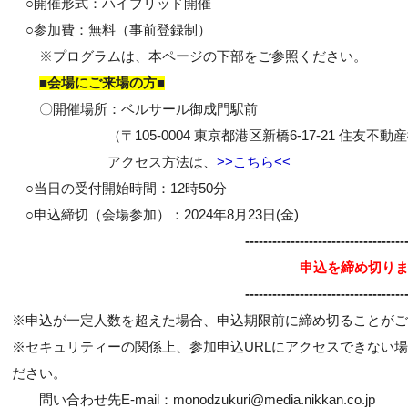
○開催形式：ハイブリッド開催
○参加費：無料（事前登録制）
※プログラムは、本ページの下部をご参照ください。
■会場にご来場の方■
〇開催場所：ベルサール御成門駅前
（〒105-0004 東京都港区新橋6-17-21 住友不動
アクセス方法は、
>>こちら<<
○当日の受付開始時間：12時50分
○申込締切（会場参加）：2024年8月23日(金)
-----------------------------------
申込を締め切り
-----------------------------------
※申込が一定人数を超えた場合、申込期限前に締め切ることがご
※セキュリティーの関係上、参加申込URLにアクセスできない
ださい。
問い合わせ先E-mail：monodzukuri@media.nikkan.co.jp