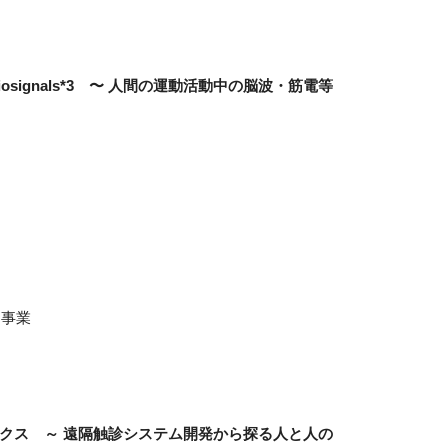
sing Biosignals*3 〜 人間の運動活動中の脳波・筋電等
」事業
ティクス ～ 遠隔触診システム開発から探る人と人の