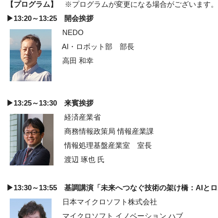
【プログラム】
※プログラムが変更になる場合がございます。
▶13:20～13:25 開会挨拶
NEDO
AI・ロボット部 部長
高田 和幸
▶13:25～13:30 来賓挨拶
経済産業省
商務情報政策局 情報産業課
情報処理基盤産業室 室長
渡辺 琢也 氏
▶13:30～13:55 基調講演「未来へつなぐ技術の架け橋：AI
日本マイクロソフト株式会社
マイクロソフト イノベーション ハブ