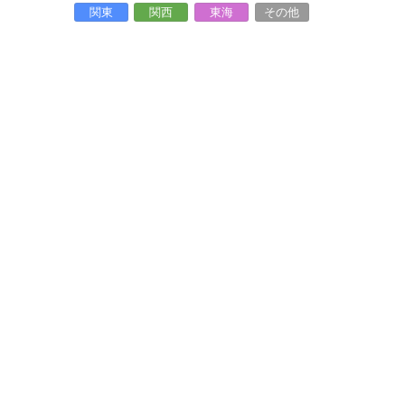
関東
関西
東海
その他