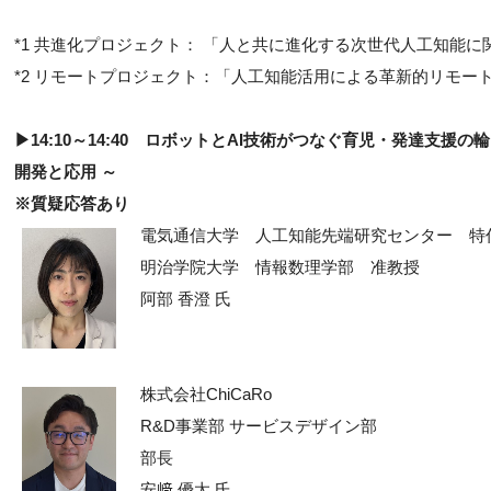
*1 共進化プロジェクト： 「人と共に進化する次世代人工知能
*2 リモートプロジェクト：「人工知能活用による革新的リモー
▶14:10～14:40
ロボットとAI技術がつなぐ育児・発達支援の輪
開発と応用 ～
※質疑応答あり
電気通信大学 人工知能先端研究センター 特
明治学院大学 情報数理学部 准教授
阿部 香澄 氏
株式会社ChiCaRo
R&D事業部 サービスデザイン部
部長
安﨑 優太 氏