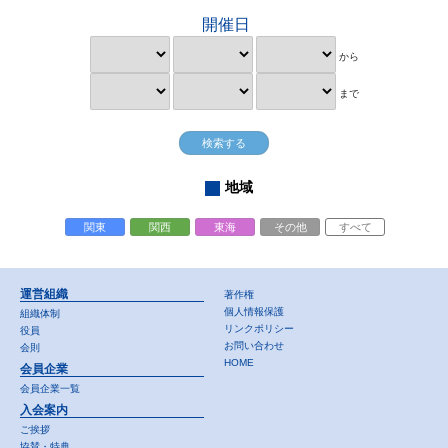
開催日
から
まで
地域
関東
関西
東海
その他
すべて
運営組織
著作権
個人情報保護
組織体制
リンクポリシー
役員
お問い合わせ
会則
HOME
会員企業
会員企業一覧
入会案内
ご挨拶
協賛・特典