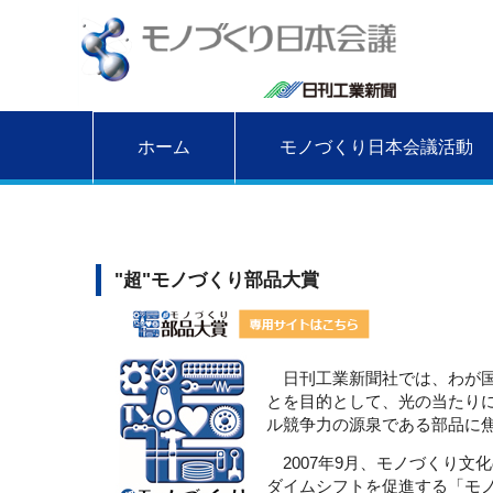
ホーム
モノづくり日本会議活動
"超"モノづくり部品大賞
日刊工業新聞社では、わが国
とを目的として、光の当たりに
ル競争力の源泉である部品に焦
2007年9月、モノづくり文
ダイムシフトを促進する「モ