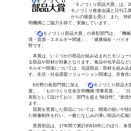
「モノづくり部品大賞」は、2
モノづくり推進会議と日刊工
からの後援も受け、また、持続
明機構にご協力を得て、実施しています。
「
モノづくり部品大賞」の表彰部門は、「機械
境・資源・エネルギー関連」、「健康福祉・バイオ
野です。
本賞は、いくつかの部品が組み込まれたモジュー
る部品や部材が対象となります。食品や化学品など
ネルギー関連については、当該部品・部材を組み込
す。生活・社会課題ソリューション関連は、衣食住
6分野の各部門賞に加え、「
モノづくり部品大
賞」、「ものづくり生命文明機構 理事長賞」、「
表彰として設けており、部門を超え“独自性”、“創造
ます。
冠賞を受賞した部品については、開発の狙いや技
た映像制作を行い、一般になじみの薄い部品の広報
受賞部品は、17年間で累計約610件にのぼり、各