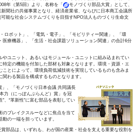
008年（第5回）より、名称を「
モノづくり部品大賞」として、
業新聞社の共催事業となり、経済産業省、ならびに日本商工会議所
可能な社会システムづくりを目指すNPO法人ものづくり生命文
・ロボット」、「電気・電子」、「モビリティー関連」、「環
・医療機器」、「生活・社会課題ソリューション関連」の合計6分
ルやユニット、あるいはモジュール・ユニットに組み込まれてい
に特定の機能を付加した部材も対象となります。環境・資源・エ
むことによって、環境負荷低減技術を実現しているものも含みま
に関わる製品を構成するものとなります。
賞」、「モノづくり日本会議 共同議長
日本力（にっぽんぶらんど）賞」を冠
性”、“革新性”に富む部品を表彰してい
術のブレイクスルーなどに焦点を当て
活動の一端を担っています。
受賞部品は、いずれも、わが国の産業・社会を支える重要な役割を