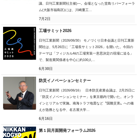
議、日刊工業新聞社主催)―。会場となった堂島リバーフォーラ
ム(大阪市福島区)には、川崎重工…
7月2日
工場サミット2026
日刊工業新聞（2026/06/30） モノづくり日本会議と日刊工業新
聞社は、5月26日に「工場長サミット2026」を開いた。今回の
テーマは「フィジカルAIの工場実装一意思決定の現場に迫る」
で、製造業関係者を中心に約100人…
6月30日
防災イノベーションセミナー
日刊工業新聞（2026/06/16） 日本防災産業会議は、2月25日に
「防災イノベーションセミナー」を東京都内で開いた。オンラ
インとリアルで実施。南海トラフ地震など〝国難災害〟への備
えが急務となる中、名古屋大学…
6月16日
第１回月面開発フォーラム2026