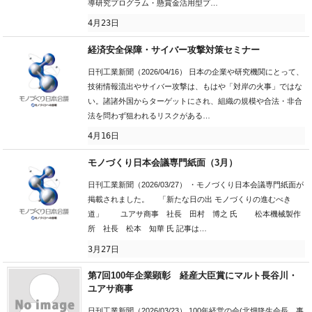
導研究プログラム・懸賞金活用型プ…
4月23日
経済安全保障・サイバー攻撃対策セミナー
日刊工業新聞（2026/04/16） 日本の企業や研究機関にとって、
技術情報流出やサイバー攻撃は、もはや「対岸の火事」ではな
い。諸諸外国からターゲットにされ、組織の規模や合法・非合
法を問わず狙われるリスクがある…
4月16日
モノづくり日本会議専門紙面（3月）
日刊工業新聞（2026/03/27） ・モノづくり日本会議専門紙面が
掲載されました。 「新たな日の出 モノづくりの進むべき
道」 ユアサ商事 社長 田村 博之 氏 松本機械製作
所 社長 松本 知華 氏 記事は…
3月27日
第7回100年企業顕彰 経産大臣賞にマルト長谷川・
ユアサ商事
日刊工業新聞（2026/03/23） 100年経営の会(北畑隆生会長、事