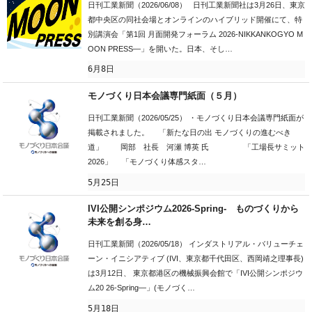
日刊工業新聞（2026/06/08） 日刊工業新聞社は3月26日、東京
都中央区の同社会場とオンラインのハイブリッド開催にて、特
別講演会「第1回 月面開発フォーラム 2026-NIKKANKOGYO M
OON PRESS―」を開いた。日本、そし…
6月8日
モノづくり日本会議専門紙面（５月）
日刊工業新聞（2026/05/25） ・モノづくり日本会議専門紙面が
掲載されました。 「新たな日の出 モノづくりの進むべき
道」 岡部 社長 河瀬 博英 氏 「工場長サミット
2026」 「モノづくり体感スタ…
5月25日
IVI公開シンポジウム2026-Spring- ものづくりから
未来を創る身…
日刊工業新聞（2026/05/18） インダストリアル・バリューチェ
ーン・イニシアティブ (IVI、東京都千代田区、西岡靖之理事長)
は3月12日、 東京都港区の機械振興会館で「IVI公開シンポジウ
ム20 26-Spring―」(モノづく…
5月18日