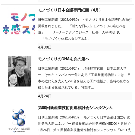
モノづくり日本会議専門紙面（4月）
日刊工業新聞（2026/04/30） ・モノづくり日本会議専門紙面が
掲載されました。 「新たな日の出 モノづくりの進むべき
道」 リーナーテクノロジーズ 社長 大平 裕介 氏
「モノづくり体感スタジアム2…
4月30日
モノづくりのDNAを次の第へ
日刊工業新聞（2026/04/24） 埼玉県宮代町、日本工業大学
一。そのキャンパスの一角にある「工業技術博物館」には、日
本の近代化を支えた270台を超える工作機械が、当時の息吹を
残したまま収蔵されている。特筆す…
4月24日
第60回新産業技術促進検討会シンポジウム
日刊工業新聞（2026/04/23） モノづくり日本会議は国立研究
開発法人新エネルギー 産業技術総合開発機構(NEDO)と共催で
1月26日、第60回新産業技術促進検討会シンポジウム「NED 先