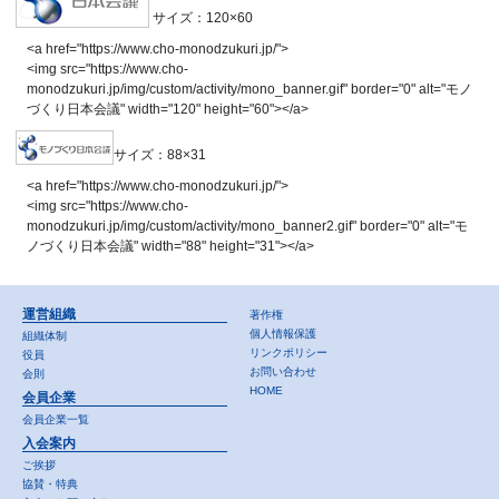
サイズ：120×60
<a href="https://www.cho-monodzukuri.jp/">
<img src="https://www.cho-
monodzukuri.jp/img/custom/activity/mono_banner.gif" border="0" alt="モノ
づくり日本会議" width="120" height="60"></a>
サイズ：88×31
<a href="https://www.cho-monodzukuri.jp/">
<img src="https://www.cho-
monodzukuri.jp/img/custom/activity/mono_banner2.gif" border="0" alt="モ
ノづくり日本会議" width="88" height="31"></a>
運営組織
著作権
個人情報保護
組織体制
リンクポリシー
役員
お問い合わせ
会則
HOME
会員企業
会員企業一覧
入会案内
ご挨拶
協賛・特典