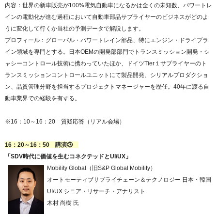
内容：世界の新車販売が100%電気自動車になるかは全くの未知数、パワートレ
インの電動化が進む過程において自動車部品サプライヤーのビジネスがどのよ
うに変化して行くか当社の予測データで解説します。
プロフィール：グローバル・パワートレイン部品、特にエンジン・ドライブラ
イン領域を専門とする。日本OEMの開発部部門でトランスミッション開発・シ
ャシーコントロール技術に携わっていたほか、ドイツTier１サプライヤーのト
ランスミッションコントロールユニットにて製品開発、シリアルプロダクショ
ン、品質管理分野を担当するプロジェクトマネージャーを歴任。40年に渡る自
動車業界での経験を有する。
※16：10～16：20 質疑応答（リアル会場）
16：20～16：50 講演③
「SDV時代に価値を生むコネクテッドとUI/UX」
Mobility Global（旧S&P Global Mobility）
オートモーティブサプライチェーン＆テクノロジー 日本・韓国
UI/UX シニア・リサーチ・アナリスト
木村 尚樹 氏