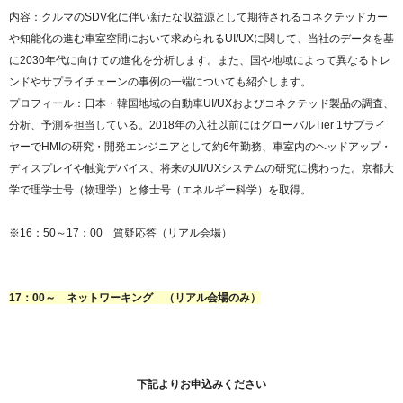
内容：クルマのSDV化に伴い新たな収益源として期待されるコネクテッドカー
や知能化の進む車室空間において求められるUI/UXに関して、当社のデータを基
に2030年代に向けての進化を分析します。また、国や地域によって異なるトレ
ンドやサプライチェーンの事例の一端についても紹介します。
プロフィール：日本・韓国地域の自動車UI/UXおよびコネクテッド製品の調査、
分析、予測を担当している。2018年の入社以前にはグローバルTier 1サプライ
ヤーでHMIの研究・開発エンジニアとして約6年勤務、車室内のヘッドアップ・
ディスプレイや触覚デバイス、将来のUI/UXシステムの研究に携わった。京都大
学で理学士号（物理学）と修士号（エネルギー科学）を取得。
※16：50～17：00 質疑応答（リアル会場）
17：00～ ネットワーキング （リアル会場のみ）
下記よりお申込みください