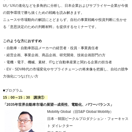
UI／UXの進化などを多角的に分析し、日本企業およびサプライヤー企業が今後
の競争環境で勝ち抜くための戦略を読み解きます。
ニュースや市場動向の解説にとどまらず、自社の事業戦略や投資判断に生かせ
る「意思決定のための判断材料」を提供するセミナーです。
このような方におすすめ
・自動車・自動車部品メーカーの経営者・役員・事業責任者
・経営企画、事業企画、商品企画、研究開発、技術企画部門の方
・電機・電子、機械、素材、ITなど自動車産業と関わる企業の担当者
・EV・SDV時代の市場変化やサプライチェーンの将来像を把握し、自社の競争
力強化につなげたい方
■プログラム
15：00～15：30 講演①
「2035年世界自動車市場の展望―成長性、電動化、パワーバランス」
Mobility Global（旧S&P Global Mobility）
日本・韓国ビークルプロダクション・フォーキャス
ト ダイレクター