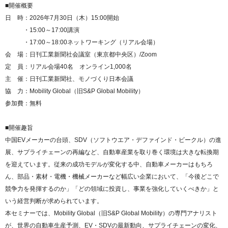
■開催概要
日 時：2026年7月30日（木）15:00開始
・15:00～17:00講演
・17:00～18:00ネットワーキング（リアル会場）
会 場：日刊工業新聞社会議室（東京都中央区）/Zoom
定 員：リアル会場40名 オンライン1,000名
主 催：日刊工業新聞社、モノづくり日本会議
協 力：Mobility Global（旧S&P Global Mobility）
参加費：無料
■開催趣旨
中国EVメーカーの台頭、SDV（ソフトウエア・デファインド・ビークル）の進
展、サプライチェーンの再編など、自動車産業を取り巻く環境は大きな転換期
を迎えています。従来の成功モデルが変化する中、自動車メーカーはもちろ
ん、部品・素材・電機・機械メーカーなど幅広い企業において、「今後どこで
競争力を発揮するのか」「どの領域に投資し、事業を強化していくべきか」と
いう経営判断が求められています。
本セミナーでは、Mobility Global（旧S&P Global Mobility）の専門アナリスト
が、世界の自動車生産予測、EV・SDVの最新動向、サプライチェーンの変化、