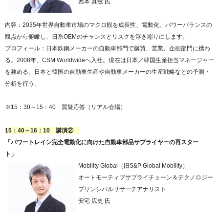
西本 真敏 氏
内容：2035年世界自動車市場のマクロ観を成長性、電動化、パワーバランスの
観点から俯瞰し、日系OEMのチャンスとリスクを浮き彫りにします。
プロフィール：日本鉄鋼メーカーの自動車部門で購買、営業、企画部門に携わ
る。2008年、CSM Worldwideへ入社。現在は日本／韓国生産担当マネージャー
を務める。日本と韓国の自動車生産や自動車メーカーの生産戦略などの予測・
分析を行う。
※15：30～15：40 質疑応答（リアル会場）
15：40～16：10 講演②
「パワートレイン完全電動化に向けた自動車部品サプライヤーの再スター
ト」
Mobility Global（旧S&P Global Mobility）
オートモーティブサプライチェーン＆テクノロジー
プリンシパルリサーチアナリスト
安宅 広史 氏