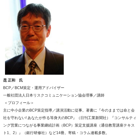
昆 正和 氏
BCP／BCM策定・運用アドバイザー
一般社団法人日本リスクコミュニケーション協会理事／講師
＜プロフィール＞
主に中小企業のBCP策定指導／講演活動に従事。著書に『今のままでは命と会
社を守れない! あなたが作る等身大のBCP』（日刊工業新聞社）『コンサルティ
ング営業につながる事業継続計画（BCP）策定支援講座（通信教育講座テキス
ト1、2）』（銀行研修社）など14冊。寄稿・コラム連載多数。