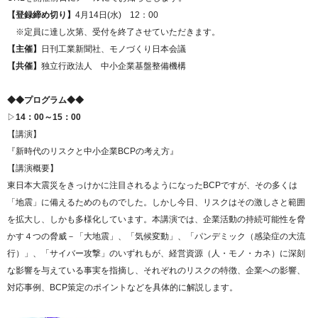
【登録締め切り】
4月14日(水) 12：00
※定員に達し次第、受付を終了させていただきます。
【主催】
日刊工業新聞社、モノづくり日本会議
【共催】
独立行政法人 中小企業基盤整備機構
◆◆プログラム◆◆
▷
14：00～15：00
【講演】
『新時代のリスクと中小企業BCPの考え方』
【講演概要】
東日本大震災をきっけかに注目されるようになったBCPですが、その多くは
「地震」に備えるためのものでした。しかし今日、リスクはその激しさと範囲
を拡大し、しかも多様化しています。本講演では、企業活動の持続可能性を脅
かす４つの脅威－「大地震」、「気候変動」、「パンデミック（感染症の大流
行）」、「サイバー攻撃」のいずれもが、経営資源（人・モノ・カネ）に深刻
な影響を与えている事実を指摘し、それぞれのリスクの特徴、企業への影響、
対応事例、BCP策定のポイントなどを具体的に解説します。