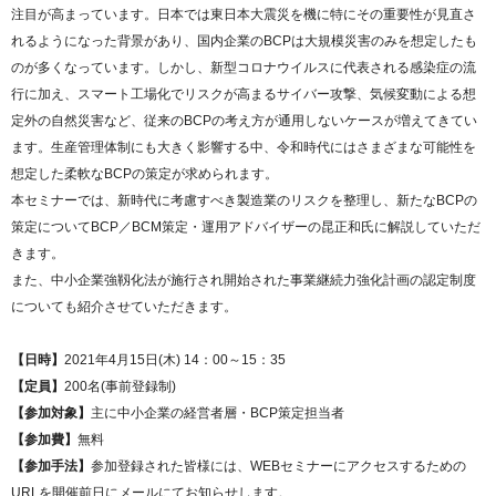
注目が高まっています。日本では東日本大震災を機に特にその重要性が見直さ
れるようになった背景があり、国内企業のBCPは大規模災害のみを想定したも
のが多くなっています。しかし、新型コロナウイルスに代表される感染症の流
行に加え、スマート工場化でリスクが高まるサイバー攻撃、気候変動による想
定外の自然災害など、従来のBCPの考え方が通用しないケースが増えてきてい
ます。生産管理体制にも大きく影響する中、令和時代にはさまざまな可能性を
想定した柔軟なBCPの策定が求められます。
本セミナーでは、新時代に考慮すべき製造業のリスクを整理し、新たなBCPの
策定についてBCP／BCM策定・運用アドバイザーの昆正和氏に解説していただ
きます。
また、中小企業強靱化法が施行され開始された事業継続力強化計画の認定制度
についても紹介させていただきます。
【日時】
2021年4月15日(木) 14：00～15：35
【定員】
200名(事前登録制)
【参加対象】
主に中小企業の経営者層・BCP策定担当者
【参加費】
無料
【参加手法】
参加登録された皆様には、WEBセミナーにアクセスするための
URLを開催前日にメールにてお知らせします。