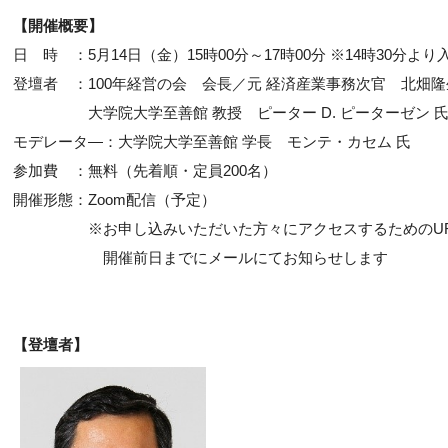
【開催概要】
日 時 ：5月14日（金）15時00分～17時00分 ※14時30分よ
登壇者 ：100年経営の会 会長／元 経済産業事務次官 北畑隆
大学院大学至善館 教授 ピーター D. ピーターゼン 
モデレータ―：大学院大学至善館 学長 モンテ・カセム 氏
参加費 ：無料（先着順・定員200名）
開催形態：Zoom配信（予定）
※お申し込みいただいた方々にアクセスするためのUR
開催前日までにメールにてお知らせします
【登壇者】