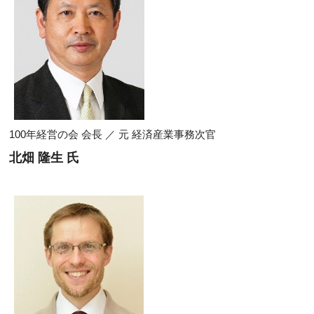
100年経営の会 会長 ／ 元 経済産業事務次官
北畑 隆生 氏