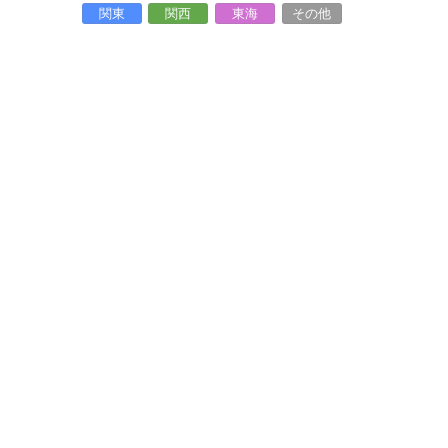
関東
関西
東海
その他