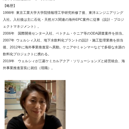
【略歴】
1998年 東京工業大学大学院情報理工学研究科修了後、東洋エンジニアリング
入社。入社後は主に石化・天然ガス関連の海外EPC案件に従事（設計・プロジ
ェクトマネジメント）。
2006年 国際開発センター入社、ベトナム・ケニア等のODA調査案件を担当。
2007年 ウェルシィ入社、地下水飲料化プラントの設計・施工監理業務を担当
後、2012年に海外事業推進室へ異動。ケニアやミャンマーなどで多様な水源の
飲料化プロジェクトに携わる。
2019年 ウェルシィが三菱ケミカルアクア・ソリューションズと経営統合、海
外事業推進室長に就任（現職）。