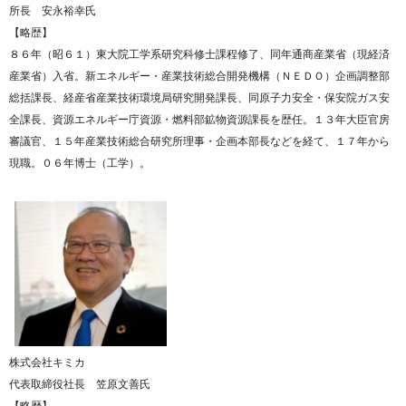
所長 安永裕幸氏
【略歴】
８６年（昭６１）東大院工学系研究科修士課程修了、同年通商産業省（現経済
産業省）入省。新エネルギー・産業技術総合開発機構（ＮＥＤＯ）企画調整部
総括課長、経産省産業技術環境局研究開発課長、同原子力安全・保安院ガス安
全課長、資源エネルギー庁資源・燃料部鉱物資源課長を歴任。１３年大臣官房
審議官、１５年産業技術総合研究所理事・企画本部長などを経て、１７年から
現職。０６年博士（工学）。
株式会社キミカ
代表取締役社長 笠原文善氏