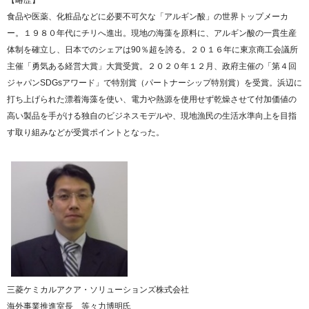
【略歴】
食品や医薬、化粧品などに必要不可欠な「アルギン酸」の世界トップメーカ
ー。１９８０年代にチリへ進出。現地の海藻を原料に、アルギン酸の一貫生産
体制を確立し、日本でのシェアは90％超を誇る。２０１６年に東京商工会議所
主催「勇気ある経営大賞」大賞受賞。２０２０年１２月、政府主催の「第４回
ジャパンSDGsアワード」で特別賞（パートナーシップ特別賞）を受賞。浜辺に
打ち上げられた漂着海藻を使い、電力や熱源を使用せず乾燥させて付加価値の
高い製品を手がける独自のビジネスモデルや、現地漁民の生活水準向上を目指
す取り組みなどが受賞ポイントとなった。
三菱ケミカルアクア・ソリューションズ株式会社
海外事業推進室長 等々力博明氏