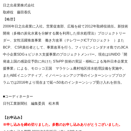
日之出産業株式会社
取締役 藤田香氏
【略歴】
2006年日之出産業に入社。営業促進部、広報を経て2012年取締役就任。新技術
開発（多種の炭化水素を分解する菌を利用した排水処理法）プロジェクトリー
ダー、女性活躍推進事業 働き方改革（テレワークICTプロジェクト ）また
BCP、 CSR責任者として、事業改革を行う。フィリピンミンダナオ島でのJICA
中小企業SDGｓビジネス支援事業のプロジェクトメンバー。現在はUNIDO「開
発途上国の感染症予防に向けた STePP 技術の実証・移転による海外日本企業支
援事業」による、モロッコ王国 マラケシュ農村地区排水処理設備を実施中。
またABEイニシアティブ、イノベーションアジア等のインターンシッププログ
ラムでは2016年より現在まで延べ50名のインターンシップ受け入れを担当。
■コーディネーター
日刊工業新聞社 編集委員 松木喬
【お申込み】
※申し込みを締め切りました。多数のお申し込みありがとうございました。