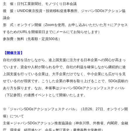
主 催：日刊工業新聞社、モノづくり日本会議
後 援：UNIDO東京投資・技術移転促進事務所、ジャパンSDGsアクション協
議会
形 式：オンライン開催（Zoomを使用。お申し込みいただいた方々にアクセス
するためのURLを開催前日までにメールにてお知らせします）
参加費：無料（先着順・定員500名）
【開催主旨】
自社の技術を活かしながら、途上国支援に注力する日本企業への関心が高まっ
ています。資金や人材が限られる中で、自社の利益を確保しながら継続的に途
上国支援を行っている企業は、大手企業だけでなく、中小企業にも広がりを見
せているのが現状です。こうした企業の事例を取り上げることで、SDGs貢献の
あり方を探ります。なお、本催事はジャパンSDGsアクションフェスティバル
（下記参照）の連携イベントとして開催いたします。
※「ジャパンSDGsアクションフェスティバル」（3月26、27日、オンライン開
催）について
主催＝ジャパンSDGsアクション推進協議会（神奈川県、外務省、内閣府、金融
庁、環境省、経団連など。会長＝蟹江憲史・慶應義塾大学教授）