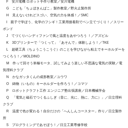
F 安川電機 ロボット手作り教室／安川電機
G こども「ちょぼきんばこ」製作教室／野火止製作所
H 見えないけれどスゴい、空気の力を体感！／SMC
I 親子で学ぼう、化学のフシギ！工業用接着剤でペン立てづくり！／スリー
ボンド
J てづくりハンディファンで風と温度をあやつろう ！／アズビル
K 3Dプリンターで「つくって」「あそんで」体験しよう！／TKE
L 超硬工具（ちょうこうこうぐ）のことを学びながら粘土でキーホルダーを
つくろう！／MOLDINO
M 作って回そう単極モータ、試してみよう楽しい不思議な電気の実験／電
気理科クラブ
N かなガッタくんの成形教室／ユウワ
O 鋳物（いもの）キーホルダーを作ろう！／コマツ
P ロボットクラフト工作 エンジニア塾出張講座／日本機械学会
Q 「電気と磁石でつくるふしぎ（音に、光に、熱に、力に）」／日立理科
クラブ
R 温度で色が変わる！自分だけの「へんしんコースター」作り／日立製作
所
S プログラミングであそぼう！／日立工業専修学校