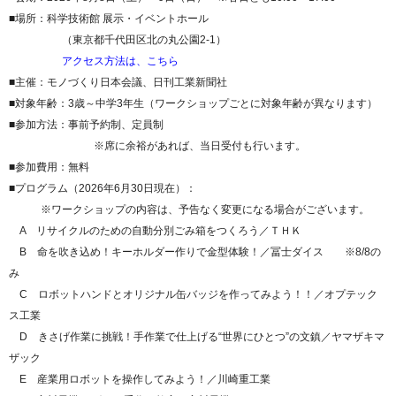
■場所：科学技術館 展示・イベントホール
（東京都千代田区北の丸公園2-1）
アクセス方法は、こちら
■主催：モノづくり日本会議、日刊工業新聞社
■対象年齢：3歳～中学3年生（ワークショップごとに対象年齢が異なります）
■参加方法：事前予約制、定員制
※席に余裕があれば、当日受付も行います。
■参加費用：無料
■プログラム（2026年6月30日現在）：
※ワークショップの内容は、予告なく変更になる場合がございます。
A リサイクルのための自動分別ごみ箱をつくろう／ＴＨＫ
B 命を吹き込め！キーホルダー作りで金型体験！／冨士ダイス ※8/8の
み
C ロボットハンドとオリジナル缶バッジを作ってみよう！！／オプテック
ス工業
D きさげ作業に挑戦！手作業で仕上げる“世界にひとつ”の文鎮／ヤマザキマ
ザック
E 産業用ロボットを操作してみよう！／川崎重工業