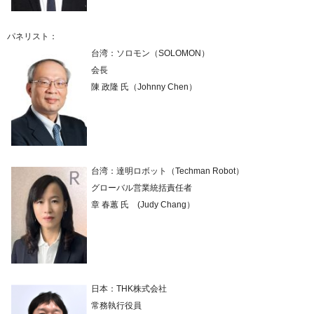
パネリスト：
台湾：ソロモン（SOLOMON）
会長
陳 政隆 氏（Johnny Chen）
台湾：達明ロボット（Techman Robot）
グローバル営業統括責任者
章 春蕙 氏 (Judy Chang）
日本：THK株式会社
常務執行役員