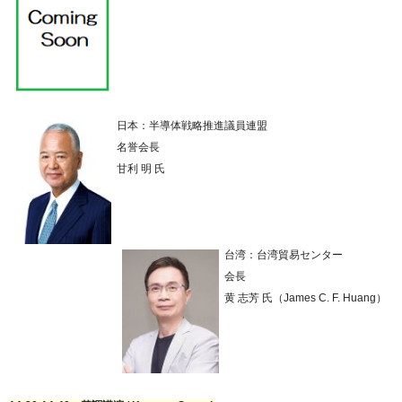
日本：半導体戦略推進議員連盟
名誉会長
甘利 明 氏
台湾：台湾貿易センター
会長
黄 志芳 氏（James C. F. Huang）