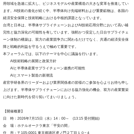
用領域を急速に拡大し、ビジネスモデルや産業構造の大きな変革を推進してい
ます。AI技術の進化が続く中、半導体向け先端材料および重要鉱物は、各国の
経済安全保障と技術戦略における中核的課題となっています。
台湾と日本は、半導体サプライチェーンおよびAI技術応用分野において高い補
完性と協力深化の可能性を有しています。強靭かつ安定した日台サプライチェ
ーン体制の構築は、双方の産業競争力に関わるだけでなく、共通の経済安全保
障と戦略的利益を守るうえで極めて重要です。
本フォーラムでは、以下のテーマを中心に議論を行います。
AI技術戦略の展開と政策方針
AIと半導体産業サプライチェーン連携の可能性
AIとスマート製造の新潮流
産官学研各界のリーダーおよび業界関係者の皆様のご参加を心よりお待ち申し
上げます。半導体サプライチェーンにおける協力強化の機会、双方の産業繁栄
に向けた新時代を切り拓いてまいりましょう。
【開催概要】
日 時：2026年7月15日（水）14：00～ (13:15 受付開始)
会 場：ホテルオークラ東京「平安の間」
住 所：〒105-0001 東京都港区虎ノ門２丁目１０−４