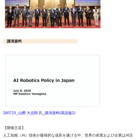
講演資料
260715_山際 大志郎 氏_講演資料(英語版2)
【開催主旨】
人工知能（AI）技術が爆発的な成長を遂げる中、世界の産業および企業はAI活