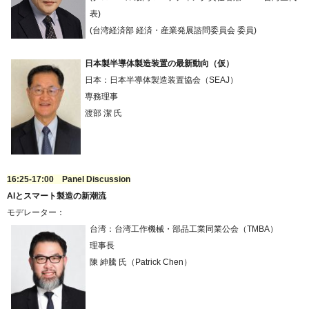
表)
(台湾経済部 経済・産業発展諮問委員会 委員)
日本製半導体製造装置の最新動向（仮）
日本：日本半導体製造装置協会（SEAJ）
専務理事
渡部 潔 氏
16:25-17:00 Panel Discussion
AIとスマート製造の新潮流
モデレーター：
台湾：台湾工作機械・部品工業同業公会（TMBA）
理事長
陳 紳騰 氏（Patrick Chen）