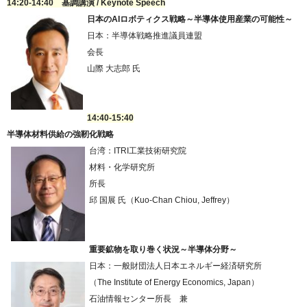
14:20-14:40 基調講演 / Keynote Speech
日本のAIロボティクス戦略～半導体使用産業の可能性～
日本：半導体戦略推進議員連盟
会長
山際 大志郎 氏
14:40-15:40
半導体材料供給の強靭化戦略
台湾：ITRI工業技術研究院
材料・化学研究所
所長
邱 国展 氏（Kuo-Chan Chiou, Jeffrey）
重要鉱物を取り巻く状況～半導体分野～
日本：一般財団法人日本エネルギー経済研究所
（The Institute of Energy Economics, Japan）
石油情報センター所長 兼