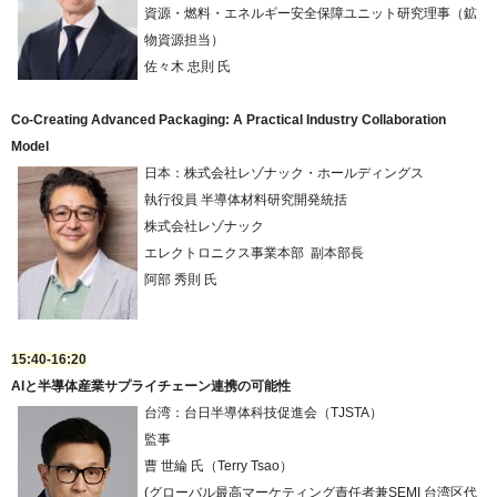
資源・燃料・エネルギー安全保障ユニット研究理事（鉱
物資源担当）
佐々木 忠則 氏
Co‑Creating Advanced Packaging: A Practical Industry Collaboration
Model
日本：株式会社レゾナック・ホールディングス
執行役員 半導体材料研究開発統括
株式会社レゾナック
エレクトロニクス事業本部 副本部長
阿部 秀則 氏
15:40-16:20
AIと半導体産業サプライチェーン連携の可能性
台湾：台日半導体科技促進会（TJSTA）
監事
曹 世綸 氏（Terry Tsao）
(グローバル最高マーケティング責任者兼SEMI 台湾区代