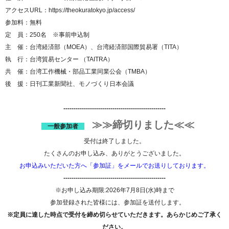
アクセスURL：
https://theokuratokyo.jp/access/
参加料：無料
定 員：250名 ※事前申込制
主 催：台湾経済部（MOEA）、台湾経済部国際貿易署（TITA）
執 行：台湾貿易センター （TAITRA）
共 催：台湾工作機械・部品工業同業公会（TMBA）
後 援：日刊工業新聞社、モノづくり日本会議
--------------------------------------------------
≫≫締切りました≪≪
​一般参加者
受付は終了しました。
たくさんのお申し込み、ありがとうございました。
お申込みいただいた方へ「参加証」をメールでお送りしております。
--------------------------------------------------
※お申し込み期限:2026年7月8日(水)時まで
参加登録された皆様には、参加証を送付します。
※定員に達した時点で受付を締め切らせていただきます。あらかじめご了承く
ださい。