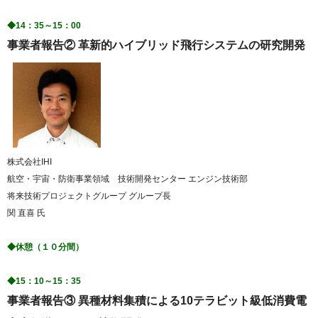
◆14：35～15：00
事業者報告② 革新的ハイブリッド飛行システムの研究開発
株式会社IHI
航空・宇宙・防衛事業領域 技術開発センター エンジン技術部
将来技術プロジェクトグループ グループ長
関 直喜 氏
◆休憩（１０分間）
◆15：10～15：35
事業者報告③ 異種材料集積による10テラビット級低消費電