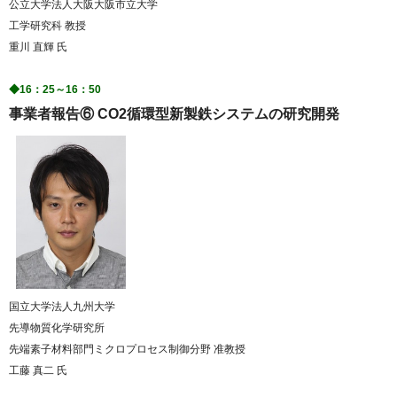
公立大学法人大阪大阪市立大学
工学研究科 教授
重川 直輝 氏
◆16：25～16：50
事業者報告⑥ CO2循環型新製鉄システムの研究開発
国立大学法人九州大学
先導物質化学研究所
先端素子材料部門ミクロプロセス制御分野 准教授
工藤 真二 氏