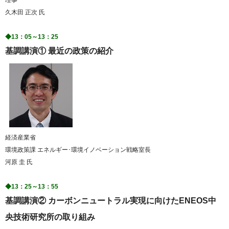
理事
久木田 正次 氏
◆13：05～13：25
基調講演① 最近の政策の紹介
経済産業省
環境政策課 エネルギー･環境イノベーション戦略室長
河原 圭 氏
◆13：25～13：55
基調講演② カーボンニュートラル実現に向けたENEOS中
央技術研究所の取り組み