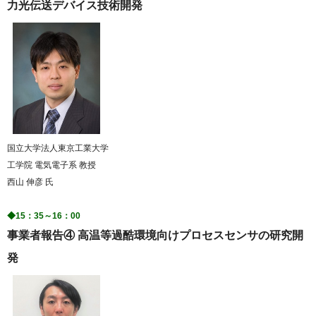
力光伝送デバイス技術開発
国立大学法人東京工業大学
工学院 電気電子系 教授
西山 伸彦 氏
◆15：35～16：00
事業者報告④ 高温等過酷環境向けプロセスセンサの研究開
発