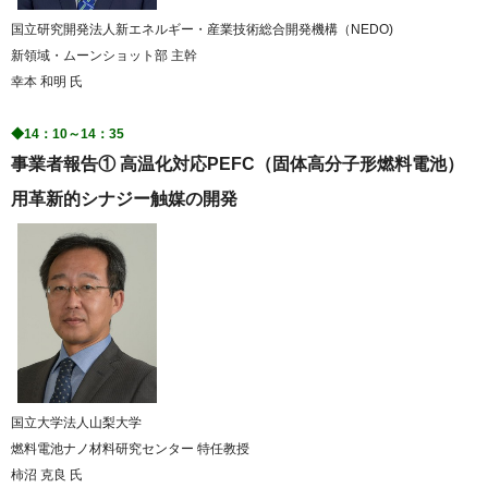
国立研究開発法人新エネルギー・産業技術総合開発機構（NEDO)
新領域・ムーンショット部 主幹
幸本 和明 氏
◆14：10～14：35
事業者報告① 高温化対応PEFC（固体高分子形燃料電池）
用革新的シナジー触媒の開発
国立大学法人山梨大学
燃料電池ナノ材料研究センター 特任教授
柿沼 克良 氏