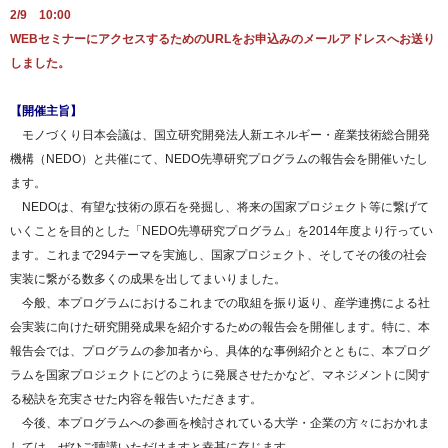
2/9 10:00
WEBセミナーにアクセスするためのURLをお申込みのメールアドレスへお送り
しました。
【開催主旨】
モノづくり日本会議は、国立研究開発法人新エネルギー・産業技術総合開発
機構（NEDO）と共催にて、NEDO先導研究プログラムの報告会を開催いたし
ます。
NEDOは、有望な技術の原石を発掘し、将来の国家プロジェクト等に繋げて
いくことを目的とした「NEDO先導研究プログラム」を2014年度より行ってい
ます。これまで294テーマを実施し、国家プロジェクト、そしてその後の社会
実装に繋がる数多くの成果を出してまいりました。
今般、本プログラムにおけるこれまでの取組を振り返り、産学連携による社
会実装に向けた研究開発成果を紹介するための報告会を開催します。特に、本
報告会では、プログラムの参加者から、具体的な事例紹介とともに、本プログ
ラムを国家プロジェクトにどのように発展させたかなど、マネジメントに関す
る秘訣を充実させた内容を報告いただきます。
今後、本プログラムへの参画を検討されている大学・企業の方々におかれま
しては、ぜひご聴講いただけますと幸甚に存じます。