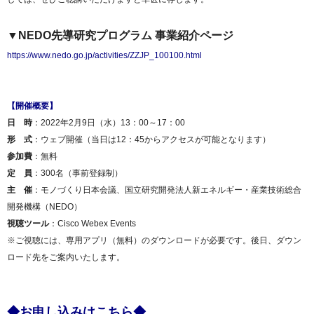
▼NEDO先導研究プログラム 事業紹介ページ
https://www.nedo.go.jp/activities/ZZJP_100100.html
【開催概要】
日 時
：2022年2月9日（水）13：00～17：00
形 式
：ウェブ開催（当日は12：45からアクセスが可能となります）
参加費
：無料
定 員
：300名（事前登録制）
主 催
：モノづくり日本会議、国立研究開発法人新エネルギー・産業技術総合
開発機構（NEDO）
視聴ツール
：Cisco Webex Events
※ご視聴には、専用アプリ（無料）のダウンロードが必要です。後日、ダウン
ロード先をご案内いたします。
◆お申し込みはこちら◆