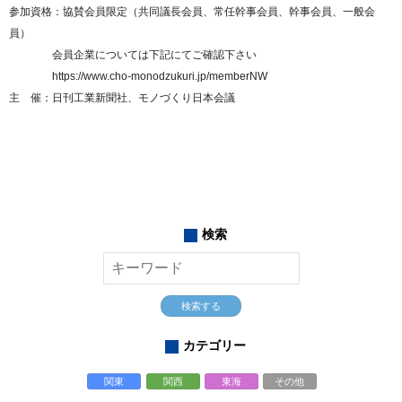
参加資格：協賛会員限定（共同議長会員、常任幹事会員、幹事会員、一般会
員）
会員企業については下記にてご確認下さい
https://www.cho-monodzukuri.jp/memberNW
主 催：日刊工業新聞社、モノづくり日本会議
検索
検索する
カテゴリー
関東
関西
東海
その他