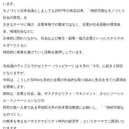
います。
モノづくり日本会議としましても2007年の発足以来、「持続可能なモノづくり
社会の実現」を
大きなテーマに掲げ、企業単独での繁栄ではなく、企業が社会貢献や環境保
全、地域社会などに
主体的に関わりながら、社会および株主・顧客・協力企業といったステイクホ
ルダーとともに
持続的に発展を遂げていく活動を後押ししています。
当会議のウェブ上でのセミナー（ウェビナー）は４月の「５G」に続き２回目
となりますが、
今回は、こうしたSDGsも含めた企業の社会的な取り組みに焦点を当てた講演会
を開催します。
講師は「企業と社会」論、サステナビリティ・マネジメント、さらにソーシャ
ル・イノベーションなどの
研究の第一人者である早稲田大学の谷本寛治教授にお願いし、「『持続可能な
ものづくり』
の根本を考えるーサステナビリティ時代の経営学 」というテーマでご講演いた
だきます。