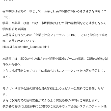
谷本教授は研究の一環として、企業と社会の関係に関わるさまざまな問題につ
いて、
学界、産業界、政府・行政、市民団体および外国の諸機関などと連携しながら
学際的研究や議論、
人材育成を行うための「企業と社会フォーラム（JFBS）」という学会も主宰さ
れ、会長を務めています。
https://j-fbs.jp/index_japanese.html
本講演では、SDGsが生み出された背景やSDGsブームの課題、CSRの急速な制
度化と形骸化、
さらに持続可能なモノづくりに求められること――といった内容を予定してい
ます。
モノづくり日本会議の協賛会員の皆様にはウェビナーに無料でご参加いただ
き、
さらに双方向での情報交換ができるよう質疑応答の時間もご用意します。
参加者の皆様には講演中にご質問やご意見をウェブ会議システムのチャット機