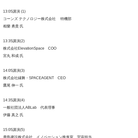
13:05講演 (1)
コーンズ テクノロジー株式会社 特機部
相樂 勇貴 氏
13:35講演(2)
株式会社ElevationSpace COO
宮丸 和成 氏
14:05講演(3)
株式会社縁舞・SPACEAGENT CEO
鷹尾 伸一 氏
14:35講演(4)
一般社団法人ABLab 代表理事
伊藤 真之 氏
15:05講演(5)
鹿島建設株式会社 イノベーション推進室 宇宙担当