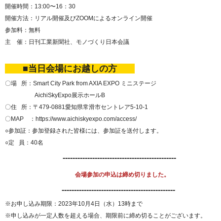
開催時間：13:00〜16：30
開催方法：リアル開催及びZOOMによるオンライン開催
参加料：無料
主 催：日刊工業新聞社、モノづくり日本会議
■当日会場にお越しの方
〇場 所：Smart City Park from AXIA EXPO ミニステージ
AichiSkyExpo展示ホールB
〇住 所：〒479-0881愛知県常滑市セントレア5-10-1
〇MAP ：
https://www.aichiskyexpo.com/access/
○参加証：参加登録された皆様には、参加証を送付します。
○定 員：40名
----------------------------------------------
会場参加の申込は締め切りました。
----------------------------------------------
※お申し込み期限：2023年10月4日（水）13時まで
※申し込みが一定人数を超える場合、期限前に締め切ることがございます。