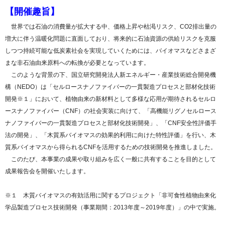
【開催趣旨】
世界では石油の消費量が拡大する中、価格上昇や枯渇リスク、CO2排出量の
増大に伴う温暖化問題に直面しており、将来的に石油資源の供給リスクを克服
しつつ持続可能な低炭素社会を実現していくためには、バイオマスなどさまざ
まな非石油由来原料への転換が必要となっています。
このような背景の下、国立研究開発法人新エネルギー・産業技術総合開発機
構（NEDO）は「セルロースナノファイバーの一貫製造プロセスと部材化技術
開発
※１
」において、植物由来の新材料として多様な応用が期待されるセルロ
ースナノファイバー（CNF）の社会実装に向けて、「高機能リグノセルロース
ナノファイバーの一貫製造プロセスと部材化技術開発」、「CNF安全性評価手
法の開発」、「木質系バイオマスの効果的利用に向けた特性評価」を行い、木
質系バイオマスから得られるCNFを活用するための技術開発を推進しました。
このたび、本事業の成果や取り組みを広く一般に共有することを目的として
成果報告会を開催いたします。
※１ 木質バイオマスの有効活用に関するプロジェクト「非可食性植物由来化
学品製造プロセス技術開発（事業期間：2013年度～2019年度）」の中で実施。