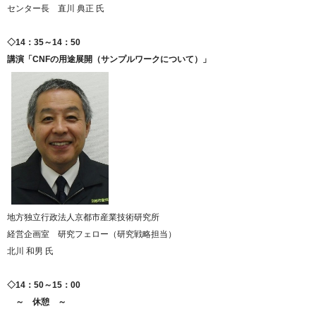
センター長 直川 典正 氏
◇14：35～14：50
講演「CNFの用途展開（サンプルワークについて）」
地方独立行政法人京都市産業技術研究所
経営企画室 研究フェロー（研究戦略担当）
北川 和男 氏
◇14：50～15：00
～ 休憩 ～