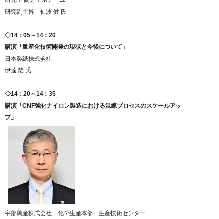
研究室 高分子系チーム
研究副主幹 仙波 健 氏
◇14：05～14：20
講演「量産化技術開発の現状と今後について」
日本製紙株式会社
伊達 隆 氏
◇14：20～14：35
講演「CNF強化ナイロン製造における混練プロセスのスケールアッ
プ」
宇部興産株式会社 化学生産本部 生産技術センター