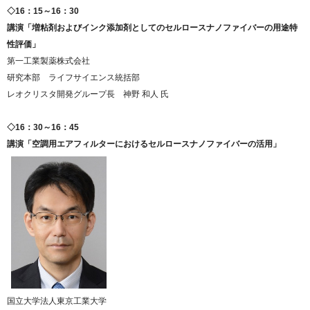
◇16：15～16：30
講演「増粘剤およびインク添加剤としてのセルロースナノファイバーの用途特
性評価」
第一工業製薬株式会社
研究本部 ライフサイエンス統括部
レオクリスタ開発グループ長 神野 和人 氏
◇16：30～16：45
講演「空調用エアフィルターにおけるセルロースナノファイバーの活用
」
国立大学法人東京工業大学