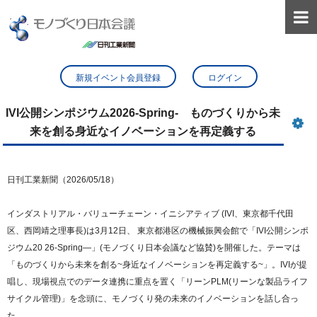

新規イベント会員登録
ログイン
IVI公開シンポジウム2026-Spring- ものづくりから未
来を創る身近なイノベーションを再定義する
日刊工業新聞（2026/05/18）
インダストリアル・バリューチェーン・イニシアティブ (IVI、東京都千代田
区、西岡靖之理事長)は3月12日、 東京都港区の機械振興会館で「IVI公開シンポ
ジウム20 26-Spring―」(モノづくり日本会議など協賛)を開催した。テーマは
「ものづくりから未来を創る~身近なイノベーションを再定義する~」。IVIが提
唱し、現場視点でのデータ連携に重点を置く「リーンPLM(リーンな製品ライフ
サイクル管理)」を念頭に、モノづくり発の未来のイノベーションを話し合っ
た。