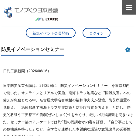

新規イベント会員登録
ログイン
防災イノベーションセミナー
日刊工業新聞（2026/06/16）
日本防災産業会議は、2月25日に「防災イノベーションセミナー」を東京都内
で開いた。オンラインとリアルで実施。南海トラフ地震など〝国難災害〟への
備えが急務となる中、名古屋大学名誉教授の福和伸夫氏が登壇。防災庁設置を
見据え、「温故知新で南海トラフ地震対策と防災庁設置を考える」と題し、歴
史的教訓や主要都市の脆弱(ぜいじゃく)性をめぐり、厳しい現状認識を突きつけ
た。セミナー後のアンケートでは約9割の聴講者が内容を評価。「自分事として
の危機感を持った」など、産学官が連携した本質的な議論や意識改革の必要性