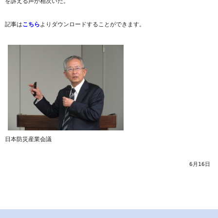
を訴える声が相次いだ。
記事は
こちら
よりダウンロードすることができます。
日本防災産業会議
6月16日