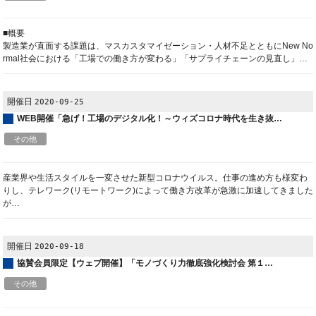
■概要
製造業が直面する課題は、マスカスタマイゼーション・人材不足とともにNew No
rmal社会における「工場での働き方が変わる」「サプライチェーンの見直し」…
開催日
2020-09-25
WEB開催「急げ！工場のデジタル化！～ウィズコロナ時代を生き抜…
その他
産業界や生活スタイルを一変させた新型コロナウイルス。仕事の進め方も様変わ
りし、テレワーク(リモートワーク)によって働き方改革が急激に加速してきました
が…
開催日
2020-09-18
協賛会員限定【ウェブ開催】「モノづくり力徹底強化検討会 第１…
その他