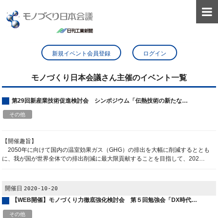

新規イベント会員登録
ログイン
モノづくり日本会議さん主催のイベント一覧
第29回新産業技術促進検討会 シンポジウム「伝熱技術の新たな…
その他
【開催趣旨】
2050年に向けて国内の温室効果ガス（GHG）の排出を大幅に削減するととも
に、我が国が世界全体での排出削減に最大限貢献することを目指して、202…
開催日
2020-10-20
【WEB開催】モノづくり力徹底強化検討会 第５回勉強会「DX時代…
その他