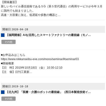
【開催趣旨】
新しいモバイル通信規格である５G（第５世代通信）の商用サービスが今年３月
に国内でも始まりました。
高速・大容量に加え、低遅延や多数の機器と…
開催日
2020-04-28
【福岡開催】AIを活用したスマートファクトリーの最前線（モノ…
その他
■お申込みはこちら
https://www.nikkanseibu-eve.com/mono/seminar/#seminar03
■開催概要
【日 時】2019年10月18日 （金） 10:30-12:10
【主 催】日刊工業新…
開催日
2019-10-18
【北九州】「医療・介護ロボットの最前線」（西日本製造技術イ…
その他