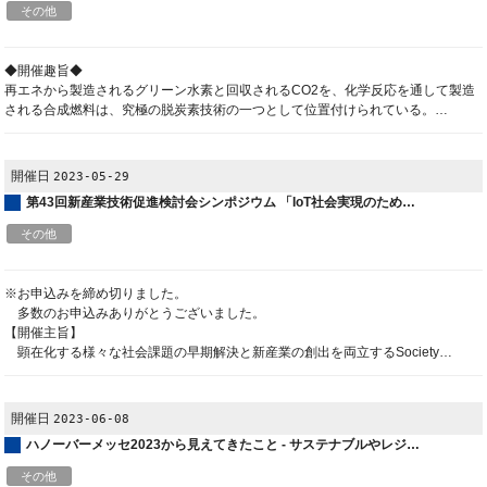
その他
◆開催趣旨◆
再エネから製造されるグリーン水素と回収されるCO2を、化学反応を通して製造
される合成燃料は、究極の脱炭素技術の一つとして位置付けられている。…
開催日
2023-05-29
第43回新産業技術促進検討会シンポジウム 「IoT社会実現のため…
その他
※お申込みを締め切りました。
多数のお申込みありがとうございました。
【開催主旨】
顕在化する様々な社会課題の早期解決と新産業の創出を両立するSociety…
開催日
2023-06-08
ハノーバーメッセ2023から見えてきたこと - サステナブルやレジ…
その他