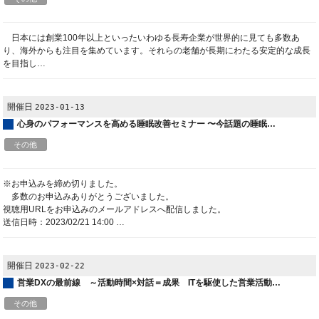
日本には創業100年以上といったいわゆる長寿企業が世界的に見ても多数あ
り、海外からも注目を集めています。それらの老舗が長期にわたる安定的な成長
を目指し…
開催日
2023-01-13
心身のパフォーマンスを高める睡眠改善セミナー 〜今話題の睡眠…
その他
※お申込みを締め切りました。
多数のお申込みありがとうございました。
視聴用URLをお申込みのメールアドレスへ配信しました。
送信日時：2023/02/21 14:00 …
開催日
2023-02-22
営業DXの最前線 ～活動時間×対話＝成果 ITを駆使した営業活動…
その他