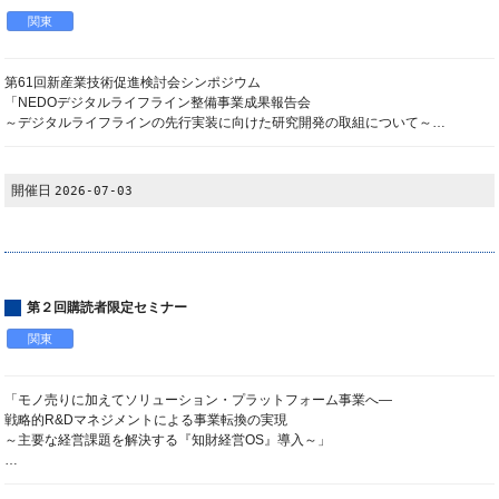
関東
第61回新産業技術促進検討会シンポジウム
「NEDOデジタルライフライン整備事業成果報告会
～デジタルライフラインの先行実装に向けた研究開発の取組について～…
開催日
2026-07-03
第２回購読者限定セミナー
関東
「モノ売りに加えてソリューション・プラットフォーム事業へ―
戦略的R&Dマネジメントによる事業転換の実現
～主要な経営課題を解決する『知財経営OS』導入～」
…